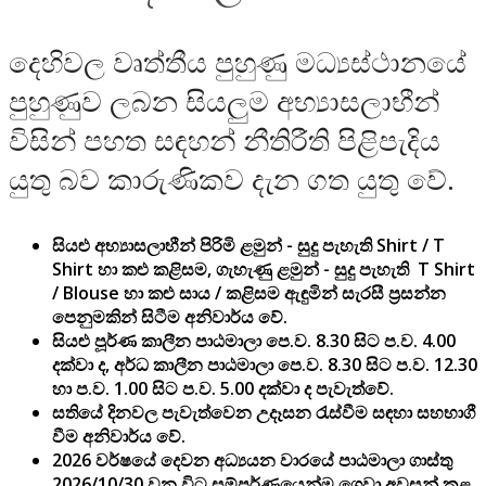
දෙහිවල වෘත්තීය පුහුණු මධ්‍යස්ථානයේ
පුහුණුව ලබන සියලුම අභ්‍යාසලාභීන්
විසින් පහත සඳහන් නීතිරීති පිළිපැදිය
යුතු බව කාරුණිකව දැන ගත යුතු වේ.
සියළු අභ්‍යාසලාභීන් පිරිමි ළමුන් - සුදු පැහැති Shirt / T
Shirt හා කළු කළිසම, ගැහැණු ළමුන් - සුදු පැහැති T Shirt
/ Blouse හා කළු සාය / කළිසම ඇඳුමින් සැරසී ප්‍රසන්න
පෙනුමකින් සිටීම අනිවාර්ය වේ.
සියළු පූර්ණ කාලීන පාඨමාලා පෙ.ව. 8.30 සිට ප.ව. 4.00
දක්වා ද, අර්ධ කාලීන පාඨමාලා පෙ.ව. 8.30 සිට ප.ව. 12.30
හා ප.ව. 1.00 සිට ප.ව. 5.00 දක්වා ද පැවැත්වේ.
සතියේ දිනවල පැවැත්වෙන උදෑසන රැස්වීම සඳහා සහභාගී
වීම අනිවාර්ය වේ.
2026 වර්ෂයේ දෙවන අධ්‍යයන වාරයේ පාඨමාලා ගාස්තු
2026/10/30 වන විට සම්පුර්ණයෙන්ම ගෙවා අවසන් කළ