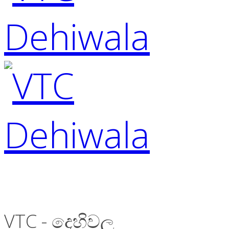
VTC - දෙහිවල