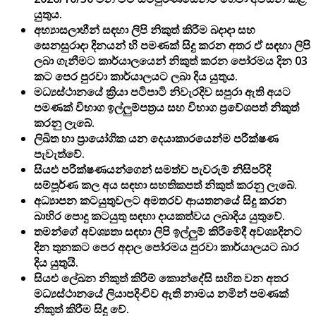
යුතුය.
අභ්‍යාසලාභීන් සඳහා ලිපි නිකුත් කිරීම බදාදා සහ
සෙනසුරාදා දිනයන් හි පමණක් සිදු කරන අතර ඒ සඳහා ලිපි
ලබා ගැනීමට කාර්යාලයෙන් නිකුත් කරන පෝරමය දින 03
කට පෙර පුරවා කාර්යාලයට ලබා දිය යුතුය.
මධ්‍යස්ථානයේ ක්‍රියා පටිපාටි නිවැරදිව සපුරා ඇති අයට
පමණක් විභාග ඉල්ලුම්පත්‍රය සහ විභාග ප්‍රවේශපත් නිකුත්
කරනු ලැබේ.
ලිඛිත හා ප්‍රායෝගික යන දෙයාකාරයෙන්ම පරීක්ෂණ
පැවැත්වේ.
සියළු පරීක්ෂණයන්ගෙන් සමත්ව පැවරුම් නිසිපරිදි
සම්පූර්ණ කල අය සඳහා සහතිකපත් නිකුත් කරනු ලැබේ.
අධ්‍යාපන කටයුතුවලට අමතරව ආයතනයේ සිදු කරන
බාහිර පොදු කටයුතු සඳහා දායකත්වය ලබාදිය යුතුවේ.
තමන්ගේ අවශ්‍යතා සඳහා ලිපි ඉල්ලුම් කිරීමේදී අවශ්‍යදිනට
දින තුනකට පෙර අදාල පෝරමය පුරවා කාර්යාලයට බාර
දිය යුතුයි.
සියළු ලේඛන නිකුත් කිරීම් කොන්දේසි සහිත වන අතර
මධ්‍යස්ථානයේ ලියාපදිංචිව ඇති නාමය නමින් පමණක්
නිකුත් කිරීම සිදු වේ.