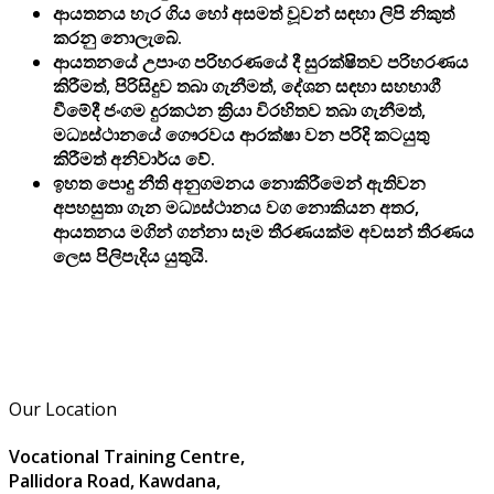
ආයතනය හැර ගිය හෝ අසමත් වූවන් සඳහා ලිපි නිකුත්
කරනු නොලැබේ.
ආයතනයේ උපාංග පරිහරණයේ දී සුරක්ෂිතව පරිහරණය
කිරීමත්, පිරිසිදුව තබා ගැනීමත්, දේශන සඳහා සහභාගී
වීමේදී ජංගම දුරකථන ක්‍රියා විරහිතව තබා ගැනීමත්,
මධ්‍යස්ථානයේ ගෞරවය ආරක්ෂා වන පරිදි කටයුතු
කිරීමත් අනිවාර්ය වේ.
ඉහත පොදු නීති අනුගමනය නොකිරීමෙන් ඇතිවන
අපහසුතා ගැන මධ්‍යස්ථානය වග නොකියන අතර,
ආයතනය මගින් ගන්නා සෑම තීරණයක්ම අවසන් තීරණය
ලෙස පිලිපැදිය යුතුයි.
Our Location
Vocational Training Centre,
Pallidora Road, Kawdana,